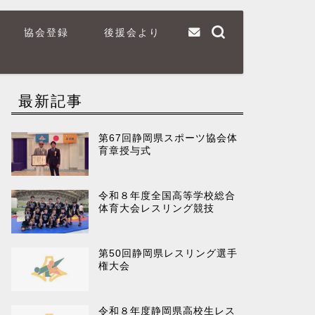
協会登録
後援会より
最新記事
第67回静岡県スポーツ協会体
育章授与式
令和８年度全国高等学校総合
体育大会レスリング競技
第50回静岡県レスリング選手
権大会
令和８年度静岡県高校生レス