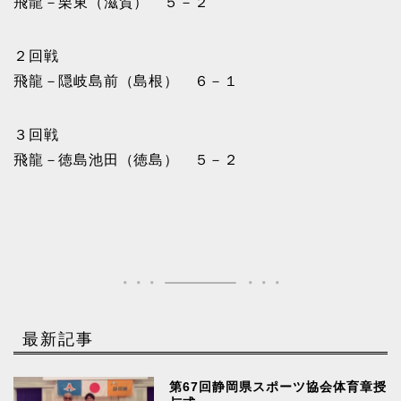
飛龍－栗東（滋賀） ５－２
２回戦
飛龍－隠岐島前（島根） ６－１
３回戦
飛龍－徳島池田（徳島） ５－２
最新記事
第67回静岡県スポーツ協会体育章授