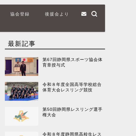
協会登録
後援会より
最新記事
第67回静岡県スポーツ協会体
育章授与式
令和８年度全国高等学校総合
体育大会レスリング競技
第50回静岡県レスリング選手
権大会
令和８年度静岡県高校生レス