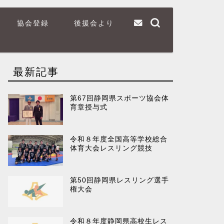
協会登録
後援会より
最新記事
第67回静岡県スポーツ協会体
育章授与式
令和８年度全国高等学校総合
体育大会レスリング競技
第50回静岡県レスリング選手
権大会
令和８年度静岡県高校生レス