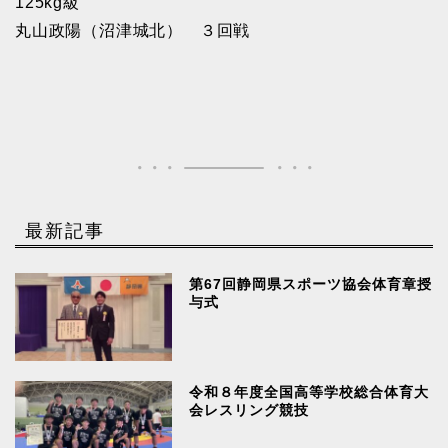
125kg級
丸山政陽（沼津城北） ３回戦
最新記事
第67回静岡県スポーツ協会体育章授
与式
令和８年度全国高等学校総合体育大
会レスリング競技