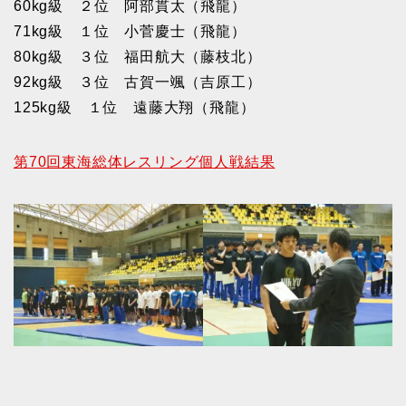
60kg級 ２位 阿部貫太（飛龍）
71kg級 １位 小菅慶士（飛龍）
80kg級 ３位 福田航大（藤枝北）
92kg級 ３位 古賀一颯（吉原工）
125kg級 １位 遠藤大翔（飛龍）
第70回東海総体レスリング個人戦結果