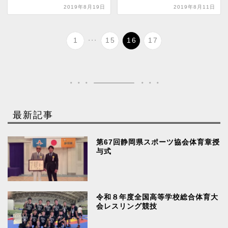
2019年8月19日
2019年8月11日
...
1
15
16
17
最新記事
第67回静岡県スポーツ協会体育章授
与式
令和８年度全国高等学校総合体育大
会レスリング競技