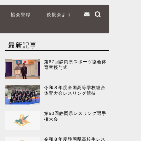
協会登録
後援会より
最新記事
第67回静岡県スポーツ協会体
育章授与式
令和８年度全国高等学校総合
体育大会レスリング競技
第50回静岡県レスリング選手
権大会
令和８年度静岡県高校生レス