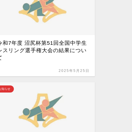
令和7年度 沼尻杯第51回全国中学生
第67
レスリング選手権大会の結果につい
与式
て
2025年5月25日
報告
お知らせ