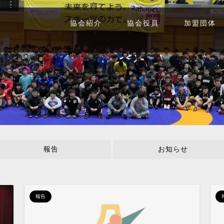
協会紹介
協会役員
加盟団体
報告
お知らせ
報告