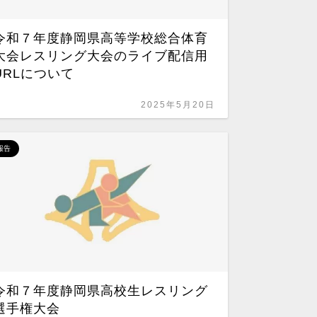
令和８
令和７年度静岡県高等学校総合体育
選手権
大会レスリング大会のライブ配信用
URLについて
2025年5月20日
報告
報告
第74
レスリ
令和７年度静岡県高校生レスリング
選手権大会