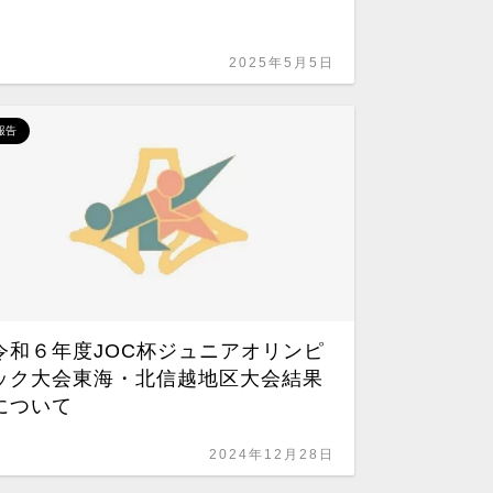
報告
2025年5月5日
報告
第69
大会（
令和６年度JOC杯ジュニアオリンピ
ック大会東海・北信越地区大会結果
について
2024年12月28日