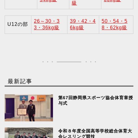
級
26～30・3
39・42・4
50・54・5
U12の部
3・36kg級
6kg級
8・62kg級
最新記事
第67回静岡県スポーツ協会体育章授
与式
令和８年度全国高等学校総合体育大
会レスリング競技