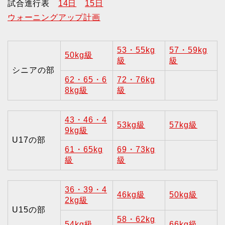
試合進行表
14日
15日
ウォーニングアップ計画
53・55kg
57・59kg
50kg級
級
級
シニアの部
62・65・6
72・76kg
8kg級
級
43・46・4
53kg級
57kg級
9kg級
U17の部
61・65kg
69・73kg
級
級
36・39・4
46kg級
50kg級
2kg級
U15の部
58・62kg
54kg級
66kg級